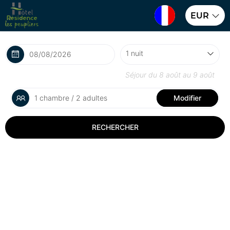
EUR
Séjour du
8 août
au
9 août
1 chambre / 2 adultes
Modifier